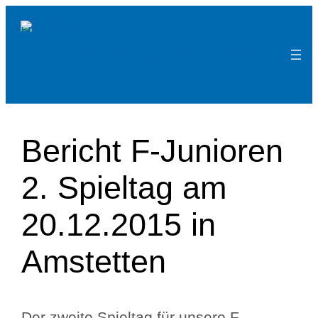
Zum
Inhalt
TSGV Hattenhofen e.V.
springen
Bericht F-Junioren
2. Spieltag am
20.12.2015 in
Amstetten
Der zweite Spieltag für unsere F-