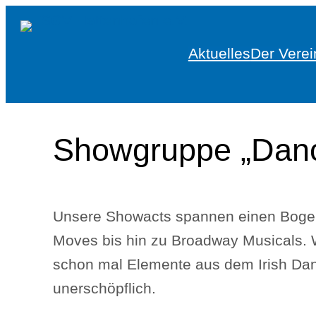
Zum
Inhalt
Aktuelles
Der Verei
springen
Showgruppe „Danc
Unsere Showacts spannen einen Bogen
Moves bis hin zu Broadway Musicals. W
schon mal Elemente aus dem Irish Danc
unerschöpflich.