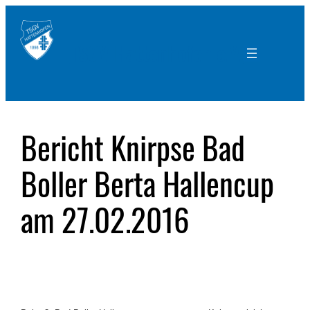
Zum
Inhalt
TSGV Hattenhofen e.V.
springen
Bericht Knirpse Bad
Boller Berta Hallencup
am 27.02.2016