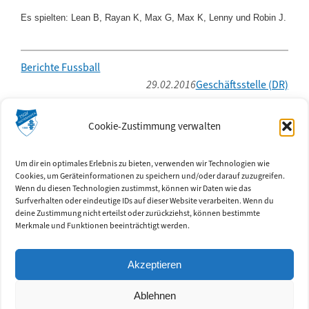
Es spielten: Lean B, Rayan K, Max G, Max K, Lenny und Robin J.
Berichte Fussball
29.02.2016
Geschäftsstelle (DR)
Kontakt
Cookie-Zustimmung verwalten
TSGV Hattenhofen e.V.
c/o
Geschäftsstelle im Farrenstall
Ringstr. 3
Um dir ein optimales Erlebnis zu bieten, verwenden wir Technologien wie
Cookies, um Geräteinformationen zu speichern und/oder darauf zuzugreifen.
73110 Hattenhofen
Wenn du diesen Technologien zustimmst, können wir Daten wie das
Surfverhalten oder eindeutige IDs auf dieser Website verarbeiten. Wenn du
Social Media
deine Zustimmung nicht erteilst oder zurückziehst, können bestimmte
(Externe Links)
Merkmale und Funktionen beeinträchtigt werden.
Akzeptieren
Ablehnen