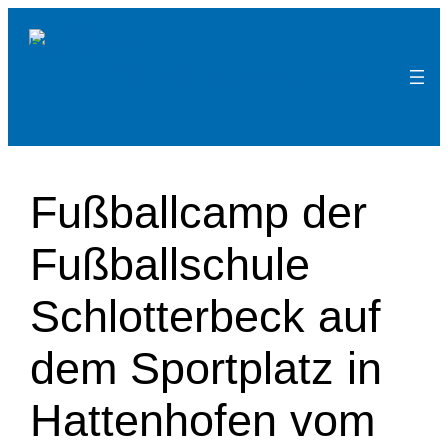
Zum
Inhalt
TSGV Hattenhofen e.V.
springen
Fußballcamp der
Fußballschule
Schlotterbeck auf
dem Sportplatz in
Hattenhofen vom