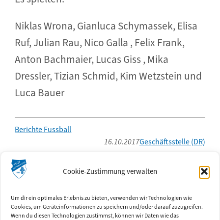
Niklas Wrona, Gianluca Schymassek, Elisa
Ruf, Julian Rau, Nico Galla , Felix Frank,
Anton Bachmaier, Lucas Giss , Mika
Dressler, Tizian Schmid, Kim Wetzstein und
Luca Bauer
Berichte Fussball
16.10.2017
Geschäftsstelle (DR)
Kontakt
Cookie-Zustimmung verwalten
TSGV Hattenhofen e.V.
c/o
Geschäftsstelle im Farrenstall
Ringstr. 3
Um dir ein optimales Erlebnis zu bieten, verwenden wir Technologien wie
Cookies, um Geräteinformationen zu speichern und/oder darauf zuzugreifen.
73110 Hattenhofen
Wenn du diesen Technologien zustimmst, können wir Daten wie das