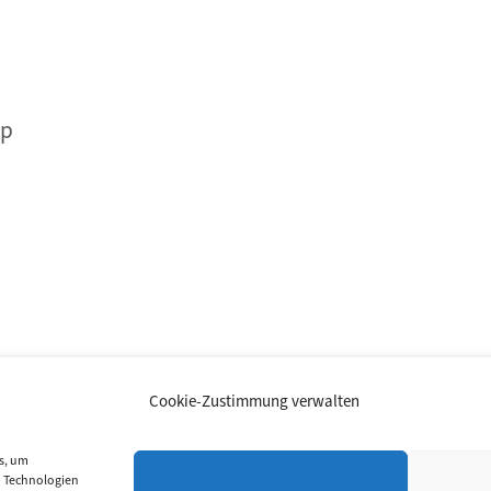
pp
20.
Cookie-Zustimmung verwalten
Social Media
s, um
(Externe Links)
n Technologien