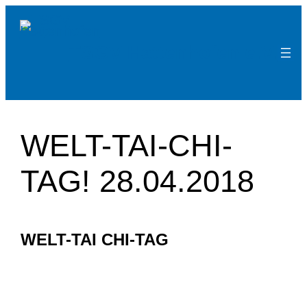
Zum
Inhalt
TSGV Hattenhofen e.V.
springen
WELT-TAI-CHI-
TAG! 28.04.2018
WELT-TAI CHI-TAG