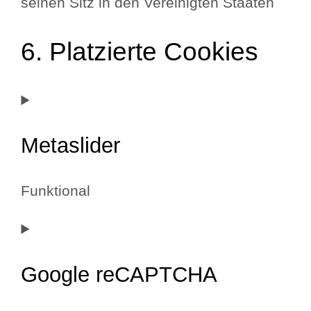
seinen Sitz in den Vereinigten Staaten
6. Platzierte Cookies
Metaslider
Funktional
Consent
to
Google reCAPTCHA
service
metaslider