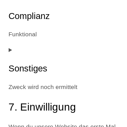
to
Complianz
service
cookie-
Funktional
notice-
for-
Consent
gdpr
to
Sonstiges
service
complianz
Zweck wird noch ermittelt
Consent
7. Einwilligung
to
service
Wenn du unsere Website das erste Mal