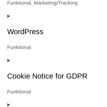
Funktional, Marketing/Tracking
Consent
to
WordPress
service
google-
Funktional
recaptcha
Consent
to
Cookie Notice for GDPR
service
wordpress
Funktional
Consent