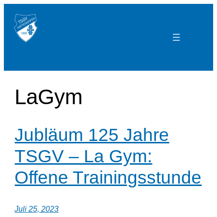
Zum
Inhalt
TSGV Hattenhofen e.V.
springen
LaGym
Jubläum 125 Jahre
TSGV – La Gym:
Offene Trainingsstunde
Juli 25, 2023