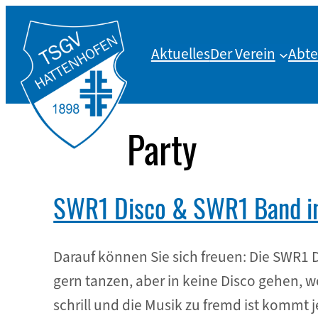
Zum
Inhalt
Aktuelles
Der Verein
Abte
springen
Party
SWR1 Disco & SWR1 Band in
Darauf können Sie sich freuen: Die SWR1 D
gern tanzen, aber in keine Disco gehen, w
schrill und die Musik zu fremd ist kommt 