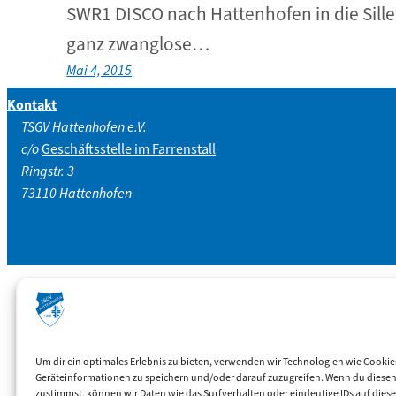
SWR1 DISCO nach Hattenhofen in die Siller
ganz zwanglose…
Mai 4, 2015
Kontakt
TSGV Hattenhofen e.V.
c/o
Geschäftsstelle im Farrenstall
Ringstr. 3
73110 Hattenhofen
Template: Alle Archive
Um dir ein optimales Erlebnis zu bieten, verwenden wir Technologien wie Cookie
Geräteinformationen zu speichern und/oder darauf zuzugreifen. Wenn du diese
zustimmst, können wir Daten wie das Surfverhalten oder eindeutige IDs auf diese