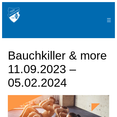
Zum
Inhalt
TSGV Hattenhofen e.V.
springen
Bauchkiller & more
11.09.2023 –
05.02.2024