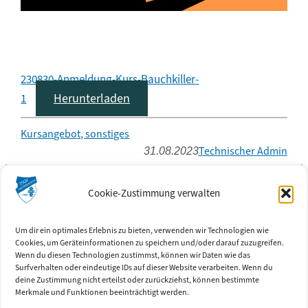
230830-Anmeldung-Kurs-Bauchkiller-
Herunterladen
1
Kursangebot, sonstiges
Technischer Admin
31.08.2023
Kontakt
Cookie-Zustimmung verwalten
TSGV Hattenhofen e.V.
Geschäftsstelle im Farrenstall
c/o
Ringstr. 3
Um dir ein optimales Erlebnis zu bieten, verwenden wir Technologien wie
Cookies, um Geräteinformationen zu speichern und/oder darauf zuzugreifen.
73110 Hattenhofen
Wenn du diesen Technologien zustimmst, können wir Daten wie das
Surfverhalten oder eindeutige IDs auf dieser Website verarbeiten. Wenn du
Social Media
deine Zustimmung nicht erteilst oder zurückziehst, können bestimmte
(Externe Links)
Merkmale und Funktionen beeinträchtigt werden.