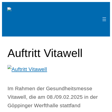
Zum
Inhalt
TSGV Hattenhofen e.V.
springen
Auftritt Vitawell
Im Rahmen der Gesundheitsmesse
Vitawell, die am 08./09.02.2025 in der
Göppinger Werfthalle stattfand