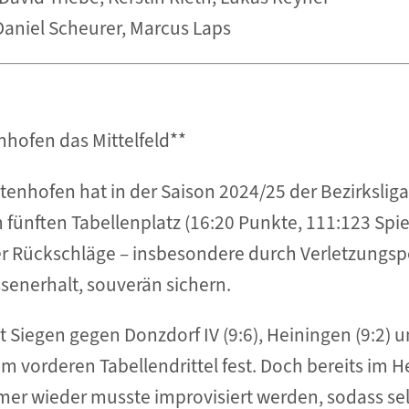
Daniel Scheurer, Marcus Laps
nhofen das Mittelfeld**
enhofen hat in der Saison 2024/25 der Bezirkslig
fünften Tabellenplatz (16:20 Punkte, 111:123 Spiel
er Rückschläge – insbesondere durch Verletzungs
assenerhalt, souverän sichern.
it Siegen gegen Donzdorf IV (9:6), Heiningen (9:2) 
 im vorderen Tabellendrittel fest. Doch bereits im 
er wieder musste improvisiert werden, sodass sel