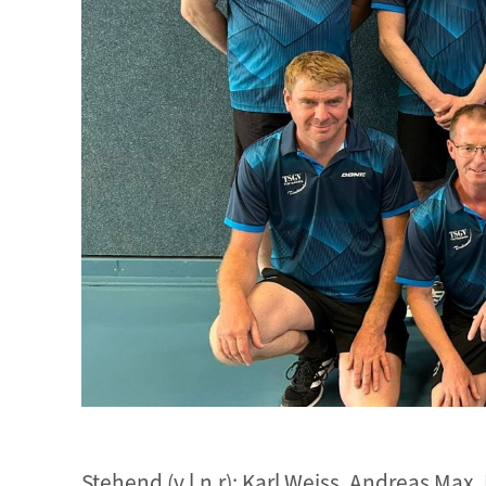
Stehend (v.l.n.r): Karl Weiss, Andreas Max,