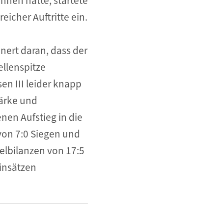
nen hatte, startete
eicher Auftritte ein.
nert daran, dass der
ellenspitze
en III leider knapp
tärke und
en Aufstieg in die
von 7:0 Siegen und
zelbilanzen von 17:5
Einsätzen