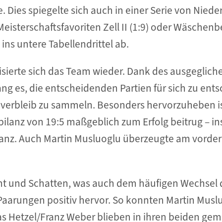
Dies spiegelte sich auch in einer Serie von Niede
isterschaftsfavoriten Zell II (1:9) oder Wäschenbeu
ins untere Tabellendrittel ab.
isierte sich das Team wieder. Dank des ausgeglich
ng es, die entscheidenden Partien für sich zu ent
nverbleib zu sammeln. Besonders hervorzuheben i
lbilanz von 19:5 maßgeblich zum Erfolg beitrug – 
stanz. Auch Martin Musluoglu überzeugte am vorde
ht und Schatten, was auch dem häufigen Wechsel 
Paarungen positiv hervor. So konnten Martin Musl
eas Hetzel/Franz Weber blieben in ihren beiden g