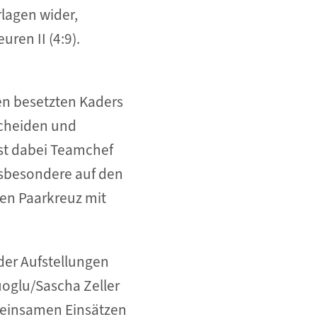
rlagen wider,
ren II (4:9).
en besetzten Kaders
scheiden und
st dabei Teamchef
insbesondere auf den
ren Paarkreuz mit
der Aufstellungen
uoglu/Sascha Zeller
emeinsamen Einsätzen