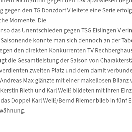
inem Nichtantritt gegen den TSV Sparwiesen begon
g gegen den TG Donzdorf V leitete eine Serie erfolgr
ache Momente. Die
nso das Unentschieden gegen TSG Eislingen V erin
um Saisonende konnte man sich dennoch an der Tab
l gegen den direkten Konkurrenten TV Rechberghaus
eugt die Gesamtleistung der Saison von Charakters
verdienten zweiten Platz und dem damit verbunden
 Andreas Max glänzte mit einer makellosen Bilanz 
Kerstin Rieth und Karl Weiß bildeten mit ihren Ein
 das Doppel Karl Weiß/Bernd Riemer blieb in fünf 
rwähnung.