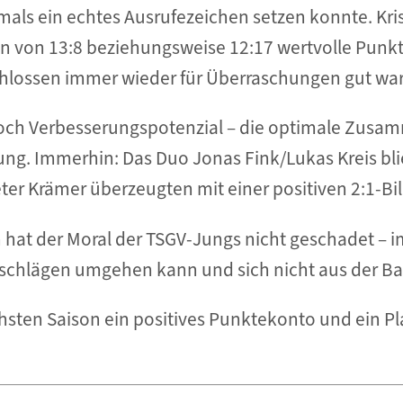
als ein echtes Ausrufezeichen setzen konnte. Kri
en von 13:8 beziehungsweise 12:17 wertvolle Punkt
chlossen immer wieder für Überraschungen gut war
 noch Verbesserungspotenzial – die optimale Zus
ung. Immerhin: Das Duo Jonas Fink/Lukas Kreis bli
r Krämer überzeugten mit einer positiven 2:1-Bil
 hat der Moral der TSGV-Jungs nicht geschadet – i
kschlägen umgehen kann und sich nicht aus der Ba
hsten Saison ein positives Punktekonto und ein Pla