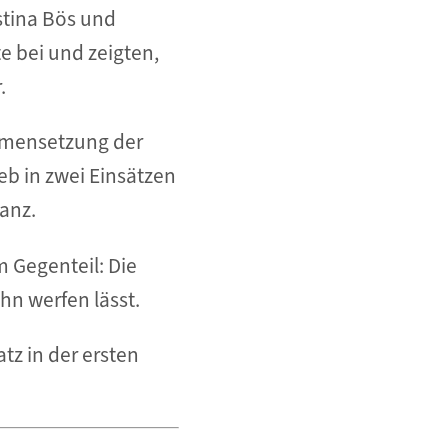
stina Bös und
e bei und zeigten,
.
ammensetzung der
eb in zwei Einsätzen
anz.
m Gegenteil: Die
hn werfen lässt.
tz in der ersten